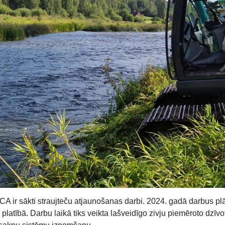
 ir sākti straujteču atjaunošanas darbi. 2024. gadā darbus plā
latībā. Darbu laikā tiks veikta lašveidīgo zivju piemēroto dzīv