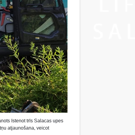
nots īstenot trīs Salacas upes
otņu atjaunošana, veicot