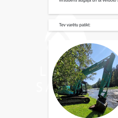
virsūdens augāja un tā veidoto
Tev varētu patikt: