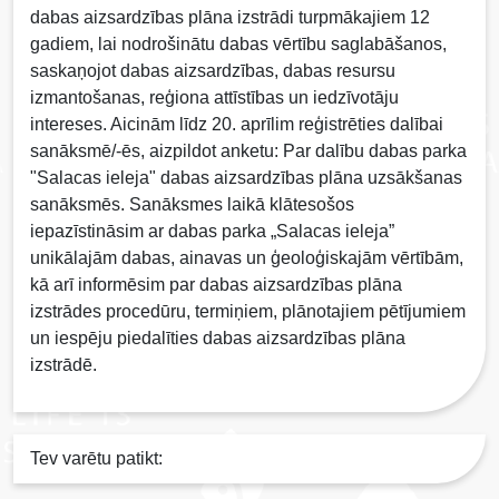
dabas aizsardzības plāna izstrādi turpmākajiem 12
gadiem, lai nodrošinātu dabas vērtību saglabāšanos,
saskaņojot dabas aizsardzības, dabas resursu
izmantošanas, reģiona attīstības un iedzīvotāju
intereses. Aicinām līdz 20. aprīlim reģistrēties dalībai
sanāksmē/-ēs, aizpildot anketu: Par dalību dabas parka
"Salacas ieleja" dabas aizsardzības plāna uzsākšanas
sanāksmēs. Sanāksmes laikā klātesošos
iepazīstināsim ar dabas parka „Salacas ieleja”
unikālajām dabas, ainavas un ģeoloģiskajām vērtībām,
kā arī informēsim par dabas aizsardzības plāna
izstrādes procedūru, termiņiem, plānotajiem pētījumiem
un iespēju piedalīties dabas aizsardzības plāna
izstrādē.
Tev varētu patikt: