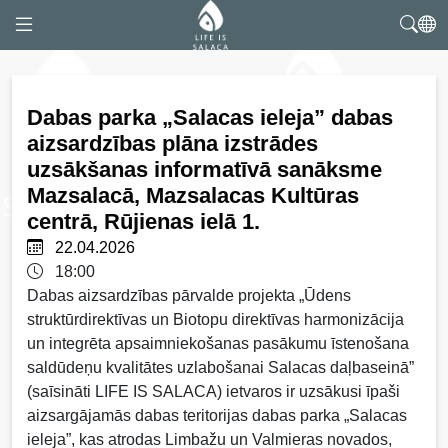
Dabas parka „Salacas ieleja” dabas
aizsardzības plāna izstrādes
uzsākšanas informatīvā sanāksme
Mazsalacā, Mazsalacas Kultūras
centrā, Rūjienas ielā 1.
22.04.2026
18:00
Dabas aizsardzības pārvalde projekta „Ūdens
struktūrdirektīvas un Biotopu direktīvas harmonizācija
un integrēta apsaimniekošanas pasākumu īstenošana
saldūdeņu kvalitātes uzlabošanai Salacas daļbaseinā”
(saīsināti LIFE IS SALACA) ietvaros ir uzsākusi īpaši
aizsargājamās dabas teritorijas dabas parka „Salacas
ieleja”, kas atrodas Limbažu un Valmieras novados,