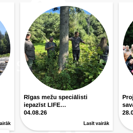
Rīgas mežu speciālisti
Pro
iepazīst LIFE…
sa
04.08.26
28.
airāk
Lasīt vairāk