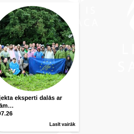
jekta eksperti dalās ar
vām…
07.26
Lasīt vairāk