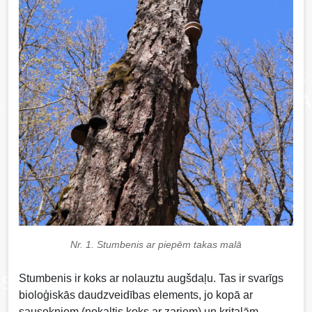
Nr. 1. Stumbenis ar piepēm takas malā
Stumbenis ir koks ar nolauztu augšdaļu. Tas ir svarīgs
bioloģiskās daudzveidības elements, jo kopā ar
sausokņiem (nokaltis koks ar zariem) un kritalām