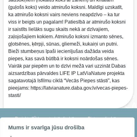
(guļošs koks) veido atmirušo koksni. Maldīgi uzskatīt,
ka atmirušo koksni vairs neviens neapdzīvo – ka tur
viss ir beigts un pagalam! Patiesībā ar atmirušo koksni
ir saistīts lielāks sugu skaits nekā ar dzīvajiem,
zaļojošajiem kokiem. Atmirušo koksni izmanto sēnes,
gļotsēnes, ķērpji, sūnas, gliemeži, kukaiņi un putni.
Bieži stumbeņus īpaši iecienījušas dažāda veida
piepes, kas savā būtībā ir koksni noārdošas sēnes.
Vairāk par piepēm un to dzīvi mežā vari uzzināt Dabas
aizsardzības pārvaldes LIFE IP LatViaNature projekta
sagatavotajā īsfilmu ciklā “Vecās Piepes stāsti”, kas
pieejams: https://latvianature.daba.gov.lv/vecas-piepes-
stasti/
Projekts "Ūdens struktūrdirektīvas un Biotopu direktīvas
harmonizācija un integrēta apsaimniekošanas pasākumu
Mums ir svarīga jūsu drošība
īstenošana saldūdeņu kvalitātes uzlabošanai Salacas daļbaseinā"
saīsināti LIFE IS SALACA. Projekta numurs: 101114155 — LIFE22-