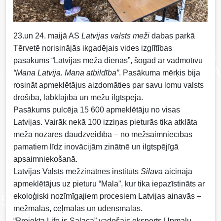
23.un 24. maijā AS
Latvijas valsts meži
dabas parkā
Tērvetē norisinājās ikgadējais vides izglītības
pasākums “Latvijas meža dienas”, šogad ar vadmotīvu
“Mana Latvija. Mana atbildība”
. Pasākuma mērķis bija
rosināt apmeklētājus aizdomāties par savu lomu valsts
drošībā, labklājībā un mežu ilgtspējā.
Pasākums pulcēja 15 600 apmeklētāju no visas
Latvijas. Vairāk nekā 100 izziņas pieturās tika atklāta
meža nozares daudzveidība – no mežsaimniecības
pamatiem līdz inovācijām zinātnē un ilgtspējīgā
apsaimniekošanā.
Latvijas Valsts mežzinātnes institūts
Silava
aicināja
apmeklētājus uz pieturu “Mala”, kur tika iepazīstināts ar
ekoloģiski nozīmīgajiem procesiem Latvijas ainavās –
mežmalās, ceļmalās un ūdensmalās.
“Projekta Life is Salaca” vadošais eksperts Upmalu