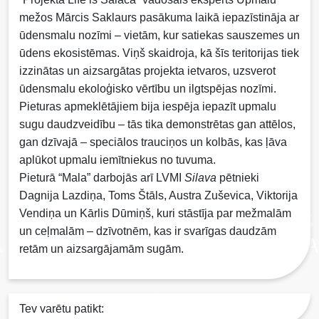
mežos Mārcis Saklaurs pasākuma laikā iepazīstināja ar
ūdensmalu nozīmi – vietām, kur satiekas sauszemes un
ūdens ekosistēmas. Viņš skaidroja, kā šīs teritorijas tiek
izzinātas un aizsargātas projekta ietvaros, uzsverot
ūdensmalu ekoloģisko vērtību un ilgtspējas nozīmi.
Pieturas apmeklētājiem bija iespēja iepazīt upmalu
sugu daudzveidību – tās tika demonstrētas gan attēlos,
gan dzīvajā – speciālos trauciņos un kolbās, kas ļāva
aplūkot upmalu iemītniekus no tuvuma.
Pieturā “Mala” darbojās arī LVMI
Silava
pētnieki
Dagnija Lazdiņa, Toms Štāls, Austra Zuševica, Viktorija
Vendiņa un Kārlis Dūmiņš, kuri stāstīja par mežmalām
un ceļmalām – dzīvotnēm, kas ir svarīgas daudzām
retām un aizsargājamām sugām.
Tev varētu patikt: