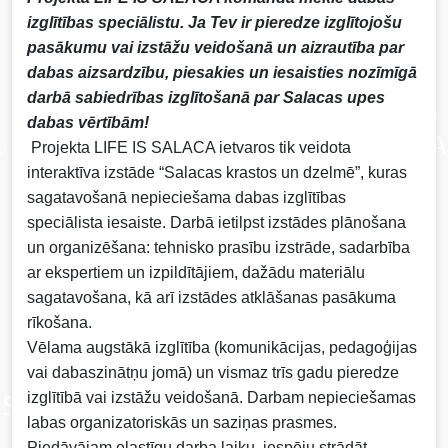
izglītības speciālistu. Ja Tev ir pieredze izglītojošu
pasākumu vai izstāžu veidošanā un aizrautība par
dabas aizsardzību, piesakies un iesaisties nozīmīgā
darbā sabiedrības izglītošanā par Salacas upes
dabas vērtībām!
Projekta LIFE IS SALACA ietvaros tik veidota
interaktīva izstāde “Salacas krastos un dzelmē”, kuras
sagatavošanā nepieciešama dabas izglītības
speciālista iesaiste. Darbā ietilpst izstādes plānošana
un organizēšana: tehnisko prasību izstrāde, sadarbība
ar ekspertiem un izpildītājiem, dažādu materiālu
sagatavošana, kā arī izstādes atklāšanas pasākuma
rīkošana.
Vēlama augstākā izglītība (komunikācijas, pedagoģijas
vai dabaszinātņu jomā) un vismaz trīs gadu pieredze
izglītībā vai izstāžu veidošanā. Darbam nepieciešamas
labas organizatoriskās un saziņas prasmes.
Piedāvājam elastīgu darba laiku, iespēju strādāt