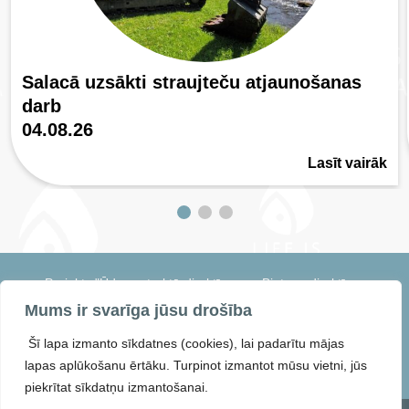
Salacā uzsākti straujteču atjaunošanas
darb
04.08.26
Lasīt vairāk
Projekts "Ūdens struktūrdirektīvas un Biotopu direktīvas
harmonizācija un integrēta apsaimniekošanas pasākumu
Mums ir svarīga jūsu drošība
īstenošana saldūdeņu kvalitātes uzlabošanai Salacas daļbaseinā"
saīsināti LIFE IS SALACA. Projekta numurs: 101114155 — LIFE22-
Šī lapa izmanto sīkdatnes (cookies), lai padarītu mājas
ENV-LV-LIFE IS SALACA
lapas aplūkošanu ērtāku. Turpinot izmantot mūsu vietni, jūs
piekrītat sīkdatņu izmantošanai.