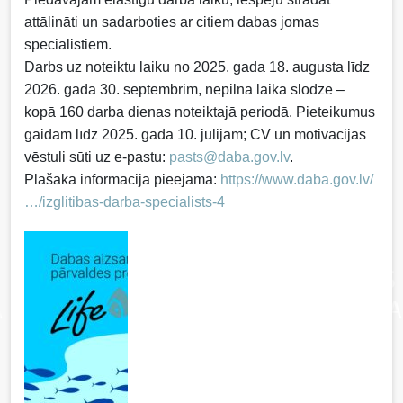
attālināti un sadarboties ar citiem dabas jomas
speciālistiem.
Darbs uz noteiktu laiku no 2025. gada 18. augusta līdz
2026. gada 30. septembrim, nepilna laika slodzē –
kopā 160 darba dienas noteiktajā periodā. Pieteikumus
gaidām līdz 2025. gada 10. jūlijam; CV un motivācijas
vēstuli sūti uz e-pastu:
pasts@daba.gov.lv
.
Plašāka informācija pieejama:
https://www.daba.gov.lv/
…/izglitibas-darba-specialists-4