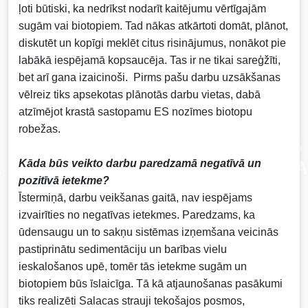
ļoti būtiski, ka nedrīkst nodarīt kaitējumu vērtīgajām
sugām vai biotopiem. Tad nākas atkārtoti domāt, plānot,
diskutēt un kopīgi meklēt citus risinājumus, nonākot pie
labākā iespējamā kopsaucēja. Tas ir ne tikai sareģžīti,
bet arī gana izaicinoši. Pirms pašu darbu uzsākšanas
vēlreiz tiks apsekotas plānotās darbu vietas, dabā
atzīmējot krastā sastopamu ES nozīmes biotopu
robežas.
Kāda būs veikto darbu paredzamā negatīvā un
pozitīvā ietekme?
Īstermiņā, darbu veikšanas gaitā, nav iespējams
izvairīties no negatīvas ietekmes. Paredzams, ka
ūdensaugu un to sakņu sistēmas izņemšana veicinās
pastiprinātu sedimentāciju un barības vielu
ieskalošanos upē, tomēr tās ietekme sugām un
biotopiem būs īslaicīga. Tā kā atjaunošanas pasākumi
tiks realizēti Salacas strauji tekošajos posmos,