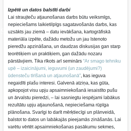
Izpētē un datos balstīti darbi
Lai straujteču atjaunošanas darbs būtu veiksmīgs,
nepieciešams laikietilpīgs sagatavošanās darbs, kas
uzsākts jau ziemā – datu ievākšana, kartogrāfiskā
materiāla izpēte, dažādu metožu un jau īstenoto
pieredžu apzināšana, un daudzas diskusijas gan starp
teorētiķiem un praktiķiem, gan dažādu nozaru
pārstāvjiem. Tika rīkots arī seminārs
“Ar smago tehniku
upē – izaicinājumi, ieguvumi (un zaudējumi?)
ūdensteču tīrīšanā un atjaunošanā”
, kas ieguva
negaidīti plašu interesi. Galvenā atziņa, kas gūta,
apkopojot visu upju apsaimniekošanā iesaistīto pušu
un ārvalstu pieredzi, – lai sasniegtu iespējami labākus
rezultātu upju atjaunošanā, nepieciešama rūpīga
plānošana. Svarīgi to darīt mērķtiecīgi un plānveidā,
balstot to datos un labākajās pieejamās zināšanās. Lai
varētu vērtēt apsaimniekošanas pasākumu sekmes,