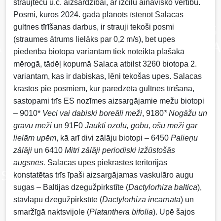
straujteču u.c. aizsardzībai, ar izcilu ainavisko vērtību.
Posmi, kuros 2024. gadā plānots īstenot Salacas
gultnes tīrīšanas darbus, ir strauji tekoši posmi
(straumes ātrums lielāks par 0,2 m/s), bet upes
piederība biotopa variantam tiek noteikta plašākā
mērogā, tādēļ kopumā Salaca atbilst 3260 biotopa 2.
variantam, kas ir dabiskas, lēni tekošas upes. Salacas
krastos pie posmiem, kur paredzēta gultnes tīrīšana,
sastopami trīs ES nozīmes aizsargājamie mežu biotopi
– 9010*
Veci vai dabiski boreāli meži
, 9180
* Nogāžu un
gravu meži
un 91F0
Jaukti ozolu, gobu, ošu meži gar
lielām upēm
, kā arī divi zālāju biotopi – 6450
Palieņu
zālāji
un 6410
Mitri zālāji periodiski izžūstošās
augsnēs.
Salacas upes piekrastes teritorijās
konstatētas trīs īpaši aizsargājamas vaskulāro augu
sugas – Baltijas dzegužpirkstīte (
Dactylorhiza baltica
),
stāvlapu dzegužpirkstīte (
Dactylorhiza incarnata
) un
smaržīgā naktsvijole (
Platanthera bifolia
). Upē šajos