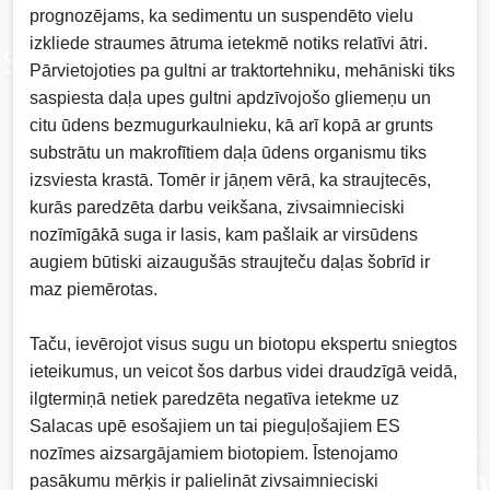
prognozējams, ka sedimentu un suspendēto vielu
izkliede straumes ātruma ietekmē notiks relatīvi ātri.
Pārvietojoties pa gultni ar traktortehniku, mehāniski tiks
saspiesta daļa upes gultni apdzīvojošo gliemeņu un
citu ūdens bezmugurkaulnieku, kā arī kopā ar grunts
substrātu un makrofītiem daļa ūdens organismu tiks
izsviesta krastā. Tomēr ir jāņem vērā, ka straujtecēs,
kurās paredzēta darbu veikšana, zivsaimnieciski
nozīmīgākā suga ir lasis, kam pašlaik ar virsūdens
augiem būtiski aizaugušās straujteču daļas šobrīd ir
maz piemērotas.
Taču, ievērojot visus sugu un biotopu ekspertu sniegtos
ieteikumus, un veicot šos darbus videi draudzīgā veidā,
ilgtermiņā netiek paredzēta negatīva ietekme uz
Salacas upē esošajiem un tai pieguļošajiem ES
nozīmes aizsargājamiem biotopiem. Īstenojamo
pasākumu mērķis ir palielināt zivsaimnieciski