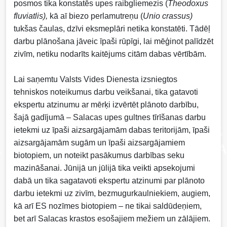
posmos tika konstatēs upes raibgliemezis (
Theodoxus
fluviatlis),
kā aī biezo perlamutreņu (
Unio crassus)
tukšas čaulas, dzīvi eksmeplāri netika konstatēti. Tādēļ
darbu plānošana jāveic īpaši rūpīgi, lai mēģinot palīdzēt
zivīm, netiku nodarīts kaitējums citām dabas vērtībām.
Lai saņemtu Valsts Vides Dienesta izsniegtos
tehniskos noteikumus darbu veikšanai, tika gatavoti
ekspertu atzinumu ar mērķi izvērtēt plānoto darbību,
šajā gadījumā – Salacas upes gultnes tīrīšanas darbu
ietekmi uz īpaši aizsargājamām dabas teritorijām, īpaši
aizsargājamām sugām un īpaši aizsargājamiem
biotopiem, un noteikt pasākumus darbības seku
mazināšanai. Jūnijā un jūlijā tika veikti apsekojumi
dabā un tika sagatavoti ekspertu atzinumi par plānoto
darbu ietekmi uz zivīm, bezmugurkaulniekiem, augiem,
kā arī ES nozīmes biotopiem – ne tikai saldūdeņiem,
bet arī Salacas krastos esošajiem mežiem un zālājiem.