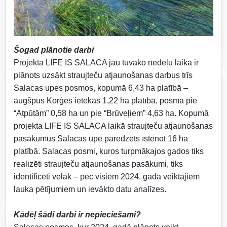
Šogad plānotie darbi
Projektā LIFE IS SALACA jau tuvāko nedēļu laikā ir
plānots uzsākt straujteču atjaunošanas darbus trīs
Salacas upes posmos, kopumā 6,43 ha platībā –
augšpus Korģes ietekas 1,22 ha platībā, posmā pie
“Atpūtām” 0,58 ha un pie “Brūveļiem” 4,63 ha. Kopumā
projekta LIFE IS SALACA laikā straujteču atjaunošanas
pasākumus Salacas upē paredzēts īstenot 16 ha
platībā. Salacas posmi, kuros turpmākajos gados tiks
realizēti straujteču atjaunošanas pasākumi, tiks
identificēti vēlāk – pēc visiem 2024. gadā veiktajiem
lauka pētījumiem un ievākto datu analīzes.
Kādēļ šādi darbi ir nepieciešami?