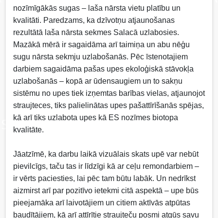
nozīmīgākās sugas – laša nārsta vietu platību un
kvalitāti. Paredzams, ka dzīvotņu atjaunošanas
rezultātā laša nārsta sekmes Salacā uzlabosies.
Mazākā mērā ir sagaidāma arī taimiņa un abu nēģu
sugu nārsta sekmju uzlabošanās. Pēc īstenotajiem
darbiem sagaidāma pašas upes ekoloģiskā stāvokļa
uzlabošanās – kopā ar ūdensaugiem un to sakņu
sistēmu no upes tiek izņemtas barības vielas, atjaunojot
straujteces, tiks palielinātas upes pašattīrīšanās spējas,
kā arī tiks uzlabota upes kā ES nozīmes biotopa
kvalitāte.
Jāatzīmē, ka darbu laikā vizuālais skats upē var nebūt
pievilcīgs, taču tas ir līdzīgi kā ar ceļu remondarbiem –
ir vērts paciesties, lai pēc tam būtu labāk. Un nedrīkst
aizmirst arī par pozitīvo ietekmi citā aspektā – upe būs
pieejamāka arī laivotājiem un citiem aktīvās atpūtas
baudītājiem, kā arī attīrītie straujteču posmi atgūs savu