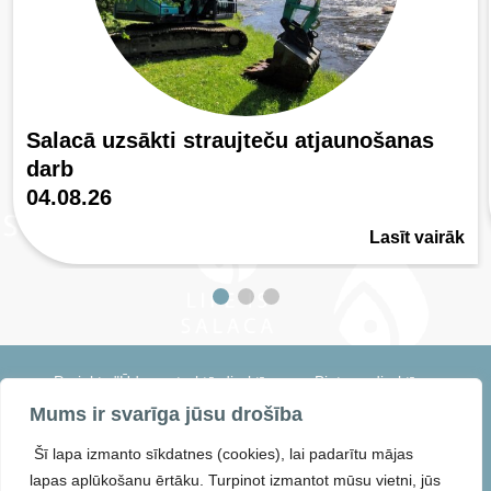
Salacā uzsākti straujteču atjaunošanas
darb
04.08.26
Lasīt vairāk
Projekts "Ūdens struktūrdirektīvas un Biotopu direktīvas
harmonizācija un integrēta apsaimniekošanas pasākumu
Mums ir svarīga jūsu drošība
īstenošana saldūdeņu kvalitātes uzlabošanai Salacas daļbaseinā"
saīsināti LIFE IS SALACA. Projekta numurs: 101114155 — LIFE22-
Šī lapa izmanto sīkdatnes (cookies), lai padarītu mājas
ENV-LV-LIFE IS SALACA
lapas aplūkošanu ērtāku. Turpinot izmantot mūsu vietni, jūs