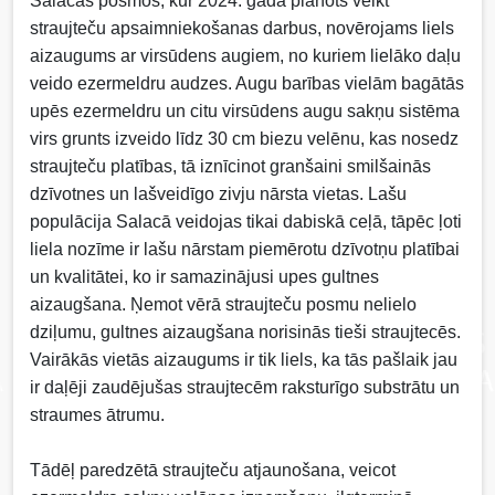
Salacas posmos, kur 2024. gadā plānots veikt
straujteču apsaimniekošanas darbus, novērojams liels
aizaugums ar virsūdens augiem, no kuriem lielāko daļu
veido ezermeldru audzes. Augu barības vielām bagātās
upēs ezermeldru un citu virsūdens augu sakņu sistēma
virs grunts izveido līdz 30 cm biezu velēnu, kas nosedz
straujteču platības, tā iznīcinot granšaini smilšainās
dzīvotnes un lašveidīgo zivju nārsta vietas. Lašu
populācija Salacā veidojas tikai dabiskā ceļā, tāpēc ļoti
liela nozīme ir lašu nārstam piemērotu dzīvotņu platībai
un kvalitātei, ko ir samazinājusi upes gultnes
aizaugšana. Ņemot vērā straujteču posmu nelielo
dziļumu, gultnes aizaugšana norisinās tieši straujtecēs.
Vairākās vietās aizaugums ir tik liels, ka tās pašlaik jau
ir daļēji zaudējušas straujtecēm raksturīgo substrātu un
straumes ātrumu.
Tādēļ paredzētā straujteču atjaunošana, veicot