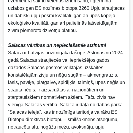
ezermeldra sakņu velēnas izņemšanu, ilgtermiņā
uzlabos gan ES nozīmes biotopa 3260 Upju straujteces
un dabiski upju posmi kvalitāti, gan arī upes kopējo
ekoloģisko kvalitāti, gan arī palielinās lašveidīgajām
zivīm piemēroto dzīvotņu platību.
Salacas vērtības un nepieciešamie atzinumi
Salaca ir Latvijas nozīmīgākā lašupe. Astoņas no 2024.
gadā Salacas straujtecēs vai iepriekšējos gados
dažādos Salacas posmos veiktajās uzskaitēs
konstatētajām zivju un nēģu sugām – akmeņgrauzis,
lasis, pavīķe, platgalve, spidiļķis, taimiņš, upes nēģis un
strauta nēģis, ir aizsargātas ar nacionāliem un
starptautiskiem normatīviem aktiem. Taču zivis nav
vienīgā Salacas vērtība. Salaca ir daļa no dabas parka
“Salacas ieleja”, kas ir nozīmīga teritorija vairāku ES
Biotopu direktīvas biotopu – smilšakmens atsegumu,
netraucētu alu, nogāžu mežu, avoksnāju, upju