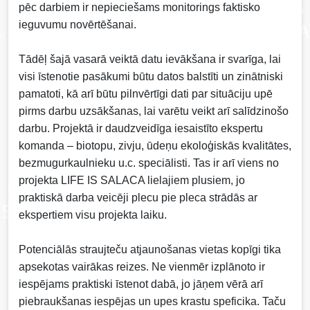
pēc darbiem ir nepieciešams monitorings faktisko
ieguvumu novērtēšanai.
Tādēļ šajā vasarā veiktā datu ievākšana ir svarīga, lai
visi īstenotie pasākumi būtu datos balstīti un zinātniski
pamatoti, kā arī būtu pilnvērtīgi dati par situāciju upē
pirms darbu uzsākšanas, lai varētu veikt arī salīdzinošo
darbu. Projektā ir daudzveidīga iesaistīto ekspertu
komanda – biotopu, zivju, ūdeņu ekoloģiskās kvalitātes,
bezmugurkaulnieku u.c. speciālisti. Tas ir arī viens no
projekta LIFE IS SALACA lielajiem plusiem, jo
praktiskā darba veicēji plecu pie pleca strādās ar
ekspertiem visu projekta laiku.
Potenciālās straujteču atjaunošanas vietas kopīgi tika
apsekotas vairākas reizes. Ne vienmēr izplānoto ir
iespējams praktiski īstenot dabā, jo jāņem vērā arī
piebraukšanas iespējas un upes krastu speficika. Taču