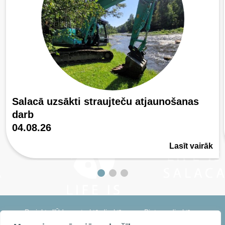
Salacā uzsākti straujteču atjaunošanas
darb
04.08.26
Lasīt vairāk
Projekts "Ūdens struktūrdirektīvas un Biotopu direktīvas
harmonizācija un integrēta apsaimniekošanas pasākumu