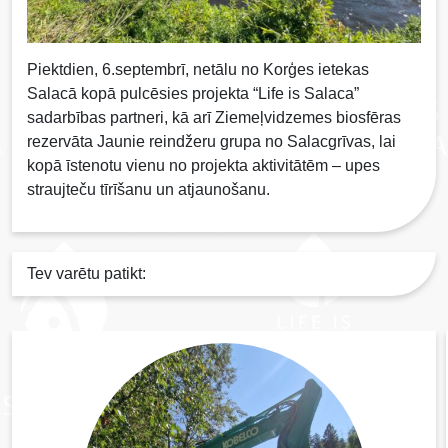
Piektdien, 6.septembrī, netālu no Korģes ietekas
Salacā kopā pulcēsies projekta “Life is Salaca”
sadarbības partneri, kā arī Ziemeļvidzemes biosfēras
rezervāta Jaunie reindžeru grupa no Salacgrīvas, lai
kopā īstenotu vienu no projekta aktivitātēm – upes
straujteču tīrīšanu un atjaunošanu.
Tev varētu patikt: