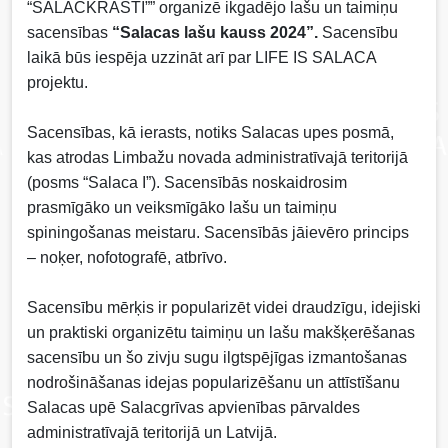
“SALACKRASTI”” organizē ikgadējo lašu un taimiņu
sacensības
“Salacas lašu kauss 2024”.
Sacensību
laikā būs iespēja uzzināt arī par LIFE IS SALACA
projektu.
Sacensības, kā ierasts, notiks Salacas upes posmā,
kas atrodas Limbažu novada administratīvajā teritorijā
(posms “Salaca I”). Sacensībās noskaidrosim
prasmīgāko un veiksmīgāko lašu un taimiņu
spiningošanas meistaru. Sacensībās jāievēro princips
– noķer, nofotografē, atbrīvo.
Sacensību mērķis ir popularizēt videi draudzīgu, idejiski
un praktiski organizētu taimiņu un lašu makšķerēšanas
sacensību un šo zivju sugu ilgtspējīgas izmantošanas
nodrošināšanas idejas popularizēšanu un attīstīšanu
Salacas upē Salacgrīvas apvienības pārvaldes
administratīvajā teritorijā un Latvijā.