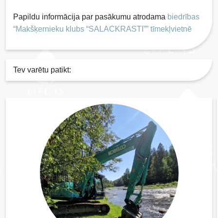
Papildu informācija par pasākumu atrodama
biedrības
“Makšķernieku klubs “SALACKRASTI”” tīmekļvietnē
Tev varētu patikt: