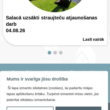
Salacā uzsākti straujteču atjaunošanas
darb
04.08.26
Lasīt vairāk
Projekts "Ūdens struktūrdirektīvas un Biotopu direktīvas
harmonizācija un integrēta apsaimniekošanas pasākumu
Mums ir svarīga jūsu drošība
īstenošana saldūdeņu kvalitātes uzlabošanai Salacas daļbaseinā"
saīsināti LIFE IS SALACA. Projekta numurs: 101114155 — LIFE22-
Šī lapa izmanto sīkdatnes (cookies), lai padarītu mājas
ENV-LV-LIFE IS SALACA
lapas aplūkošanu ērtāku. Turpinot izmantot mūsu vietni, jūs
piekrītat sīkdatņu izmantošanai.
© 2026
LIFE IS SALACA